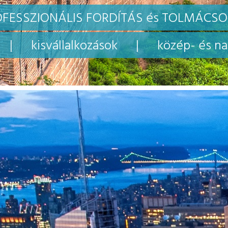
FESSZIONÁLIS FORDÍTÁS és TOLMÁCS
 | kisvállalkozások | közép- és nag
YER KFT, BOLVÁRI ZOLTÁN, TELEPÍ
FÉMIPARI GÉPEK ÜZLETI RÉSZLEG
 mindenkinek csak ajánlani tudom. Látszik munkájukban a profi