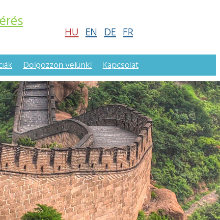
érés
HU
EN
DE
FR
ciák
Dolgozzon velünk!
Kapcsolat