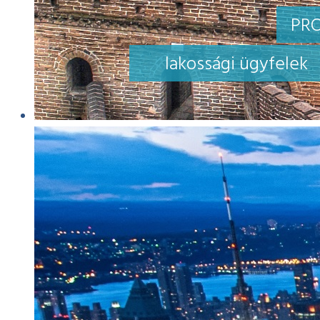
PRO
lakossági ügyfelek
SCHACHERMA
„A Durand Fordítóirodát