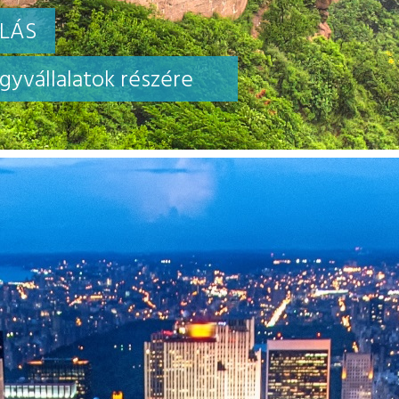
OLÁS
yvállalatok részére
TETT FA- ÉS
Vissza
zmus, a vállalt