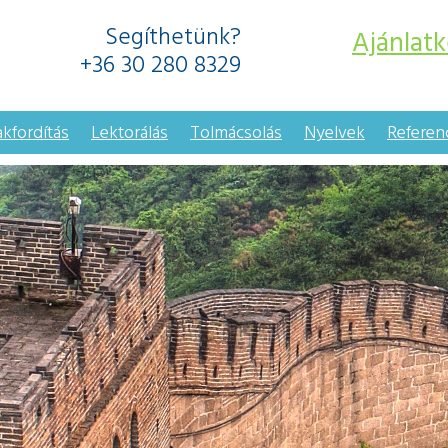
Segíthetünk?
Ajánlatk
+36 30 280 8329
akfordítás
Lektorálás
Tolmácsolás
Nyelvek
Referen