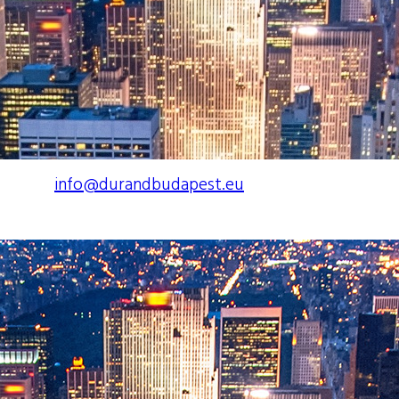
on dolgoznak…”
info@durandbudapest.eu
weboldal készítés: