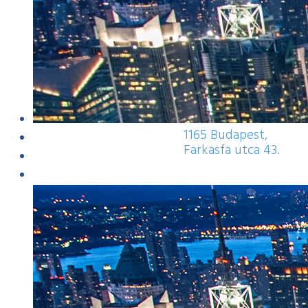
határidőket mindig betar
1165 Budapest,
Farkasfa utca 43.
Minden jog fenntartva.