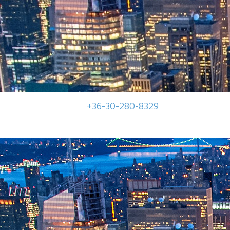
tják, sőt inkább határidő előtt elkészül az anyag. Korrekt ár
+36-30-280-8329